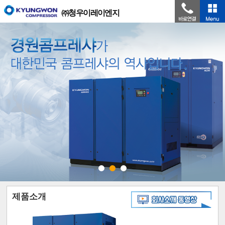
㈜청우이레이엔지
제품소개